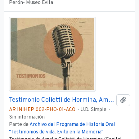
Perón- Museo Evita
Testimonio Colietti de Hormina, Amalia Parte 3
Añadi
AR INIHEP 002-PHO-01-ACO
U.D. Simple
Sin información
Parte de
Archivo del Programa de Historia Oral
"Testimonios de vida. Evita en la Memoria"