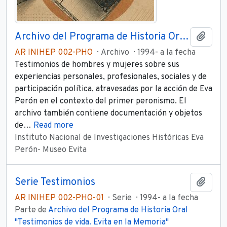
Archivo del Programa de Historia Oral "Testimonios de vida. Evita en la Memoria"
Añadi
AR INIHEP 002-PHO
Archivo
1994- a la fecha
Testimonios de hombres y mujeres sobre sus
experiencias personales, profesionales, sociales y de
participación política, atravesadas por la acción de Eva
Perón en el contexto del primer peronismo. El
archivo también contiene documentación y objetos
de
…
Read more
Instituto Nacional de Investigaciones Históricas Eva
Perón- Museo Evita
Serie Testimonios
Añadi
AR INIHEP 002-PHO-01
Serie
1994- a la fecha
Parte de
Archivo del Programa de Historia Oral
"Testimonios de vida. Evita en la Memoria"